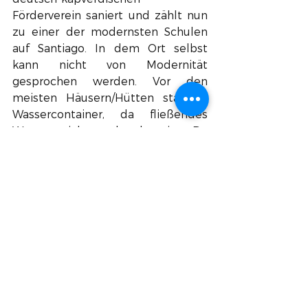
Förderverein saniert und zählt nun 
zu einer der modernsten Schulen 
auf Santiago. In dem Ort selbst 
kann nicht von Modernität 
gesprochen werden. Vor den 
meisten Häusern/Hütten standen 
Wassercontainer, da fließendes 
Wasser nicht vorhanden ist. Dr. 
Elisabeth Rodriguez hielt einen 
Vortrag für Schüler:Innen und 
Eltern über das richtige 
Zähneputzen und gesunde 
Ernährung. Im Anschluss verteilten 
wir an jedes Kind Zahnbürsten.  Die 
Dankbarkeit der Kinder zeigte sich 
uns durch Umarmungen und 
gemeinsame Fotos. 