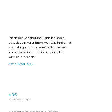
"Nach der Behandlung kann ich sagen,
dass das ein voller Erfolg war. Das Implantat
sitzt sehr gut, ich habe keine Schmerzen,
ich merke keinen Unterschied und bin
wirklich zufrieden."
Astrid Brogli, 59 J.
4,8/5
207 Bewertungen
Als nicht allzu einfacher, auch mal