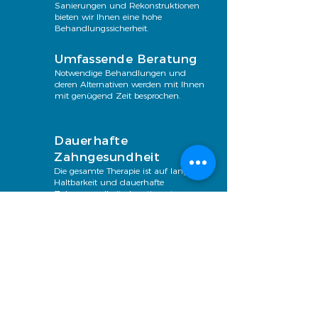
Sanierungen und Rekonstruktionen
bieten wir Ihnen eine hohe
Behandlungssicherheit.
Umfassende Beratung
Notwendige Behandlungen und
deren Alternativen werden mit Ihnen
mit genügend Zeit besprochen.
Dauerhafte
Zahngesundheit
Die gesamte Therapie ist auf lange
Haltbarkeit und dauerhafte
Zahngesundheit abgestimmt.
Finanzielle Sicherheit
Bevor Kosten anfallen, werden Sie
stets informiert. Die Erstellung eines
Kostenvoranschlags bleibt in der
Regel kostenfrei und enthält
verbindlich die exakte Aufstellung
aller zu erwartender Kosten.