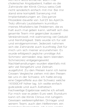
cholerischer Angstpatient, hatten es die
Zahnärzte der Klinik Clinius weiss Gott
nicht sonderlich einfach mit mir. Bei mir
stand eine komplett Sanierung mit
Implantatsetzungen an. Das ganze
Prozedere dauerte von Juli’23 bis April’24.
Trotz oftmals Lautstarkem kunnttun
meines Missfallens bei Problemen, die es
halt auch mal geben kann, verhielt sich das
gesamte Team mir gegenüber äusserst
Verständnisvoll, mit wahnsinnig viel Geduld
und Feinfühligkeit. Stets wurde ich für voll
und ernstgenommen. Jederzeit nahmen
sich die Zahnärzte auch kurzfristig Zeit für
mich um sich meiner anzunehmen. Es
wurde erfolgreich jegliche unnötige Art
Schmerz vermieden resp. beim kleinsten
Schmerzreiz entgegengewirkt.
Nachbehandlungen wurden ebenfalls mit
sehr viel Feingefühl und Zeitnah
ausgeführt. Zu den Preisen kann ich keine
Grossen Vergleiche ziehen mit den Preisen
bei uns in der Schweiz, ich hatte einzig
eine Gegenofferte aus der Schweiz welche
16‘000CHF höher lag.. Ich wollte einfach
gute,solide und auch Ästhetisch
hochwertige Ergebnisse welche ich erhielt.
Für mich war es jeden Euro wert. Rundum
kann ich die Klinik Clinius mit ruhigem
Gewissen weiterempfehlen. Dr.Hager und
seinem Team, auch den Helferinnen, ein
herzliches Dankeschön, ich kann wieder