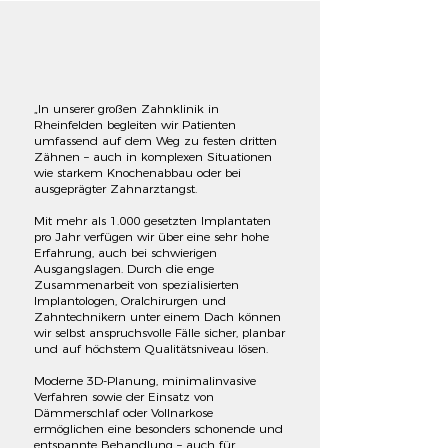
„In unserer großen Zahnklinik in
Rheinfelden begleiten wir Patienten
umfassend auf dem Weg zu festen dritten
Zähnen – auch in komplexen Situationen
wie starkem Knochenabbau oder bei
ausgeprägter Zahnarztangst.
Mit mehr als 1.000 gesetzten Implantaten
pro Jahr verfügen wir über eine sehr hohe
Erfahrung, auch bei schwierigen
Ausgangslagen. Durch die enge
Zusammenarbeit von spezialisierten
Implantologen, Oralchirurgen und
Zahntechnikern unter einem Dach können
wir selbst anspruchsvolle Fälle sicher, planbar
und auf höchstem Qualitätsniveau lösen.
Moderne 3D-Planung, minimalinvasive
Verfahren sowie der Einsatz von
Dämmerschlaf oder Vollnarkose
ermöglichen eine besonders schonende und
entspannte Behandlung – auch für