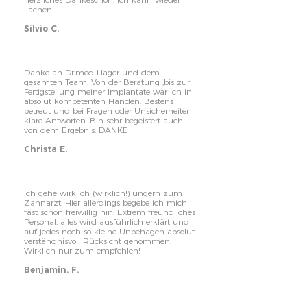
Lachen!
Silvio C.
Danke an Dr.med Hager und dem
gesamten Team. Von der Beratung ,bis zur
Fertigstellung meiner Implantate war ich in
absolut kompetenten Händen. Bestens
betreut und bei Fragen oder Unsicherheiten
klare Antworten. Bin sehr begeistert auch
von dem Ergebnis. DANKE
Christa E.
Ich gehe wirklich (wirklich!) ungern zum
Zahnarzt. Hier allerdings begebe ich mich
fast schon freiwillig hin: Extrem freundliches
Personal, alles wird ausführlich erklärt und
auf jedes noch so kleine Unbehagen absolut
verständnisvoll Rücksicht genommen.
Wirklich nur zum empfehlen!
Benjamin. F.