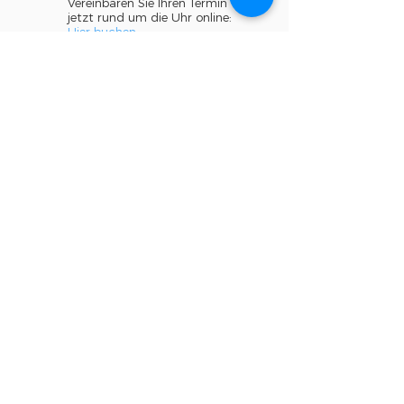
Vereinbaren Sie Ihren Termin
jetzt rund um die Uhr online:
Hier buchen
CLINIUS+ Zahnärzte
Nollinger Straße 5a,
79618 Rheinfelden, Deutschland
Parken vor der Klinik 90min gratis
oder im Parkhaus darunter (1€/h)
Ich stimme den AGB zu
Senden