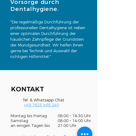
Vorsorge durch
Dentalhygiene.
"Die regelmäßige Durchführung der
professionellen Dentalhygiene ist neben
einer optimalen Durchführung der
häuslichen Zahnpflege der Grundstein
der Mundgesundheit. Wir helfen Ihnen
gerne bei Technik und Auswahl der
richtigen Hilfsmittel."
KONTAKT
Tel. & Whatsapp-Chat
+49 7623 469 240
Montag bis Freitag
08:00 – 18:30 Uhr
Samstag
08:00 – 14:00 Uhr
an einigen Tagen bis
21:00 Uhr