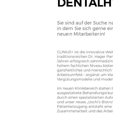
DENTALH
Sie sind auf der Suche 
in dem Sie sich gerne ei
neue:n Mitarbeiter:in!
CLINIUS+ ist die innovative We
traditionsreichen Dr. Hager Par
Jahren erfolgreich zahnmedizin
hohem fachlichen Niveau bieten.
ganzheitliches und menschlich
Arbeitsumfeld – ergänzt um kla
Vergütungsmodelle und modern
Im neuen Klinikbereich stehen I
ausgestattete Behandlungsräu
durch einen spezialisierten A
und unser neues „Uschi’s Bistro
Patientenzugang entsteht eine 
Zusammenarbeit und des Arbeit