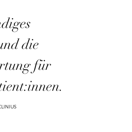
ndiges
und die
rtung für
tient:innen.
CLINIUS