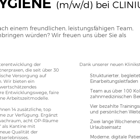
YGIENE
(m/w/d) bei CLINI
nach einem freundlichen, leistungsfähigen Team,
nbringen würden? Wir freuen uns über Sie als
iterentwicklung der
Dank unserer neuen Klinikstru
tnerpraxen, die seit über 30
ische Versorgung auf
Strukturierter, begleite
​ Wir bieten ein
Einarbeitungsleitfaden
 wertschätzendes
Team aus über 100 Koll
re Entwicklungswege, faire
zahnmedizinischen Be
e Arbeitszeitmodelle.
Vier bezahlte Training
hnen 14 zusätzliche, top
und persönlichen Weit
me zur Verfügung. Ergänzt
ufwachraum, acht OP-Räume
Zwei lange Wochenen
“ als Kantine mit
Urlaubseinsatz
neue Qualität der
Moderne, digitale Pati
serlebnisses.