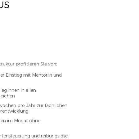
US
ktur profitieren Sie von:​​​
ter Einstieg mit Mentor:in und
eg:innen in allen
reichen
swochen pro Jahr zur fachlichen
erentwicklung
den im Monat ohne
entensteuerung und reibungslose