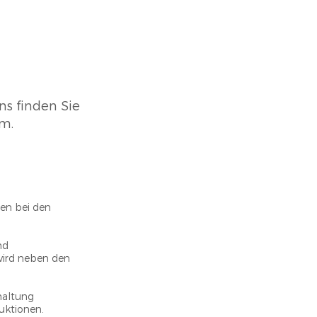
ns finden Sie
am.
gen bei den
nd
wird neben den
haltung
tionen. ​ ​