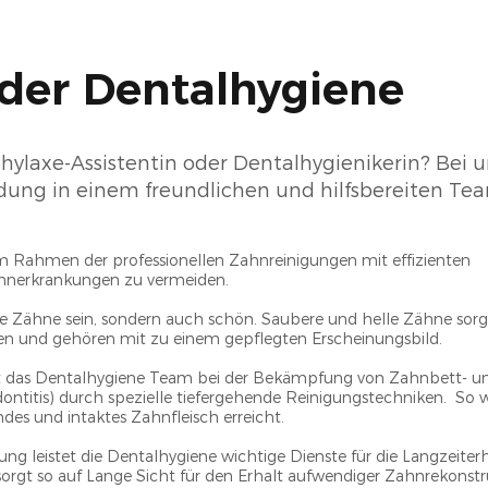
 der Dentalhygiene
hylaxe-Assistentin oder Dentalhygienikerin? Bei u
dung in einem freundlichen und hilfsbereiten Te
m Rahmen der professionellen Zahnreinigungen mit effizienten
nerkrankungen zu vermeiden. ​
ie Zähne sein, sondern auch schön. Saubere und helle Zähne sor
en und gehören mit zu einem gepflegten Erscheinungsbild. ​ ​
tet das Dentalhygiene Team bei der Bekämpfung von Zahnbett- u
ontitis) durch spezielle tiefergehende Reinigungstechniken.
So 
s und intaktes Zahnfleisch erreicht. ​
ng leistet die Dentalhygiene wichtige Dienste für die Langzeiter
orgt so auf Lange Sicht für den Erhalt aufwendiger Zahnrekonstruk