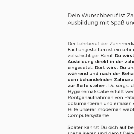
Dein Wunschberuf ist Za
Ausbildung mit Spaß und
Der Lehrberuf der Zahnmediz
Fachangestellten ist ein sehr 
vielschichtiger Beruf.
Du wirs
Ausbildung direkt in der zah
eingesetzt. Dort wirst Du un
während und nach der Beha
dem behandelnden Zahnarzt
zur Seite stehen.
Du sorgst d
Hygienemaßstäbe erfüllt werd
Röntgenaufnahmen von Patie
dokumentieren und erfassen
Hilfe unserer modernen webb
Computersysteme.
Später kannst Du dich auf b
spezialisieren und damit De