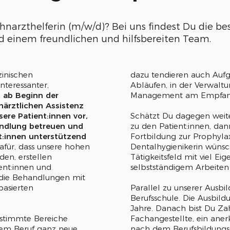
hnarzthelferin (m/w/d)? Bei uns findest Du die b
 einem freundlichen und hilfsbereiten Team.
inischen
dazu tendieren auch Auf
interessanter,
Abläufen, in der Verwalt
t ab Beginn der
Management am Empfan
närztlichen Assistenz
sere Patient:innen vor,
Schätzt Du dagegen weite
ndlung betreuen und
zu den Patient:innen, dann
:innen unterstützend
Fortbildung zur Prophylax
afür, dass unsere hohen
Dentalhygienikerin wünsc
en, erstellen
Tätigkeitsfeld mit viel E
nt:innen und
selbstständigem Arbeiten
 die Behandlungen mit
asierten
Parallel zu unserer Ausbi
Berufsschule. Die Ausbild
Jahre. Danach bist Du Za
estimmte Bereiche
Fachangestellte, ein ane
inem Beruf ganz neue
nach dem Berufsbildungsg