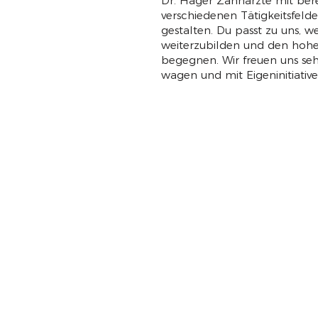
Dr. Hager Zahnärzte mit ber
verschiedenen Tätigkeitsfelder
gestalten. Du passt zu uns, w
weiterzubilden und den hohe
begegnen. Wir freuen uns sehr
wagen und mit Eigeninitiativ