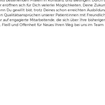
eits bestehenden Praxen in Konstanz und Bietingen. Durch 
 eröffnen sich für Dich vielerlei Möglichkeiten, Deine Zukunf
enn Du gewillt bist, trotz Deines schon erreichten Ausbild
n Qualitätsansprüchen unserer Patient:innen mit Freundlic
 auf engagierte Mitarbeitende, die sich über Ihre bisherigen
e, Fleiß und Offenheit für Neues Ihren Weg bei uns im Team